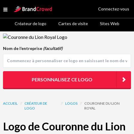
Site Logo
Connectez-vous
Open menu
Créateur de logo
Cartes de visite
Sites Web
Logo Template Preview
Nom de l’entreprise
(facultatif)
PERSONNALISEZ CE LOGO
ACCUEIL
//
CRÉATEUR DE
//
LOGOS
//
COURONNE DU LION
LOGO
ROYAL
Logo de Couronne du Lion