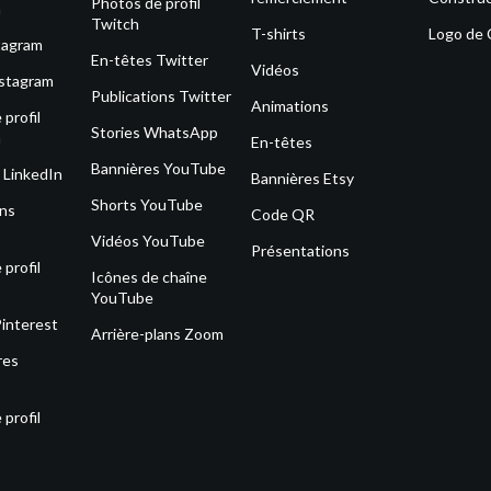
Photos de profil
m
Twitch
T-shirts
Logo de
tagram
En-têtes Twitter
Vidéos
nstagram
Publications Twitter
Animations
profil
Stories WhatsApp
m
En-têtes
Bannières YouTube
 LinkedIn
Bannières Etsy
Shorts YouTube
ons
Code QR
Vidéos YouTube
Présentations
profil
Icônes de chaîne
YouTube
Pinterest
Arrière-plans Zoom
res
profil