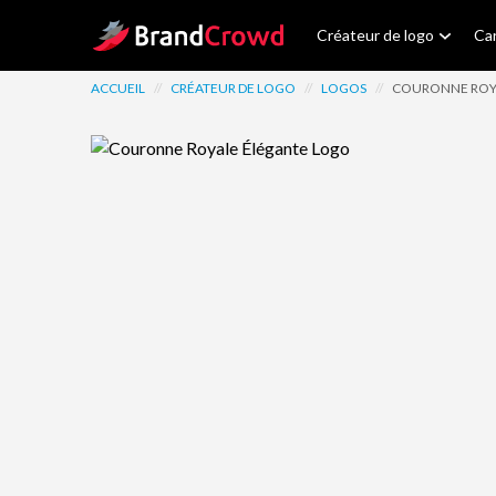
Site Logo
Créateur de logo
Car
ACCUEIL
//
CRÉATEUR DE LOGO
//
LOGOS
//
COURONNE ROY