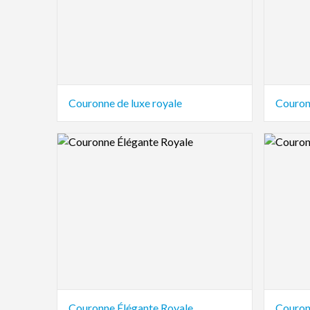
Couronne de luxe royale
Couron
Logo Preview Image
Logo Pre
Couronne Élégante Royale
Couron