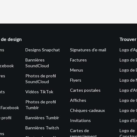
de design
Trouver
ons
Designs Snapchat
Signatures d’e-mail
Logo d'A
Bannières
Factures
Logo de 
acebook
SoundCloud
Menus
Logo de 
res
Photos de profil
Flyers
Logo de
SoundCloud
Cartes postales
Logo d'Af
nts
Vidéos TikTok
Affiches
Logo de
Photos de profil
s Facebook
Tumblr
Chèques-cadeaux
Logo de 
profil
Bannières Tumblr
Invitations
Logo d'E
Bannières Twitch
Cartes de
Logo de
ons
remerciement
Construc