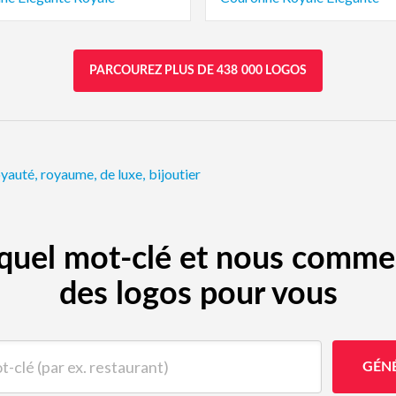
PARCOUREZ PLUS DE 438 000 LOGOS
oyauté
,
royaume
,
de luxe
,
bijoutier
e quel mot-clé et nous comme
des logos pour vous
(par ex. restaurant)
GÉN