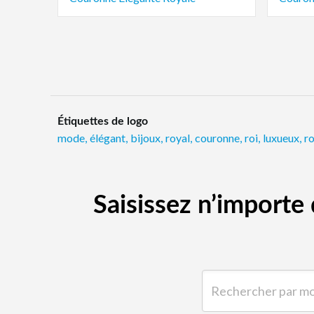
Étiquettes de logo
mode
,
élégant
,
bijoux
,
royal
,
couronne
,
roi
,
luxueux
,
r
Saisissez n’import
Rechercher par mot-clé 