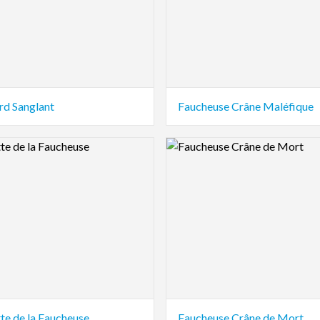
rd Sanglant
Faucheuse Crâne Maléfique
view Image
Logo Preview Image
te de la Faucheuse
Faucheuse Crâne de Mort