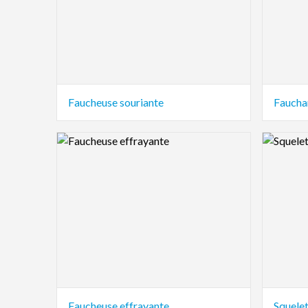
Faucheuse souriante
Faucha
Logo Preview Image
Logo Pre
Faucheuse effrayante
Squelet