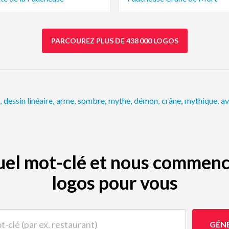
PARCOUREZ PLUS DE 438 000 LOGOS
,
dessin linéaire
,
arme
,
sombre
,
mythe
,
démon
,
crâne
,
mythique
,
av
quel mot-clé et nous commenc
logos pour vous
(par ex. restaurant)
GÉN