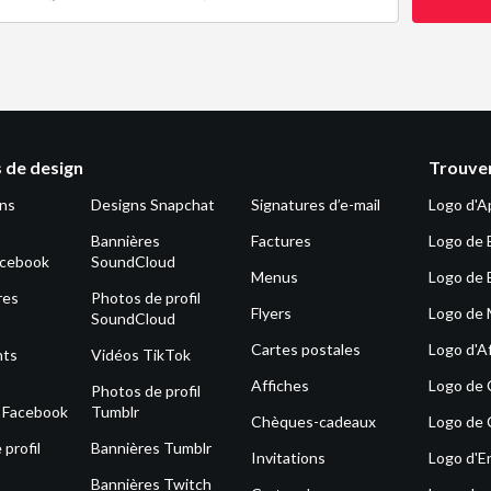
 de design
Trouver
ons
Designs Snapchat
Signatures d’e-mail
Logo d'A
Bannières
Factures
Logo de 
acebook
SoundCloud
Menus
Logo de 
res
Photos de profil
Flyers
Logo de
SoundCloud
Cartes postales
Logo d'Af
nts
Vidéos TikTok
Affiches
Logo de
Photos de profil
s Facebook
Tumblr
Chèques-cadeaux
Logo de 
profil
Bannières Tumblr
Invitations
Logo d'E
Bannières Twitch