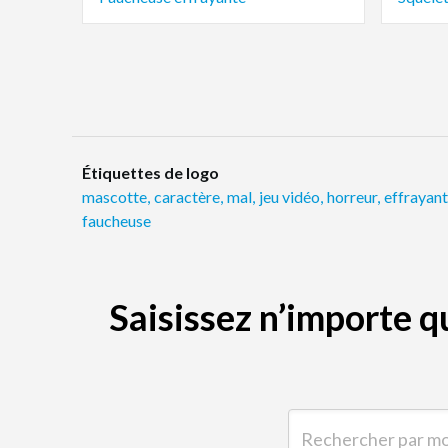
Étiquettes de logo
mascotte
,
caractère
,
mal
,
jeu vidéo
,
horreur
,
effrayant
faucheuse
Saisissez n’importe 
Rechercher par mot-clé 