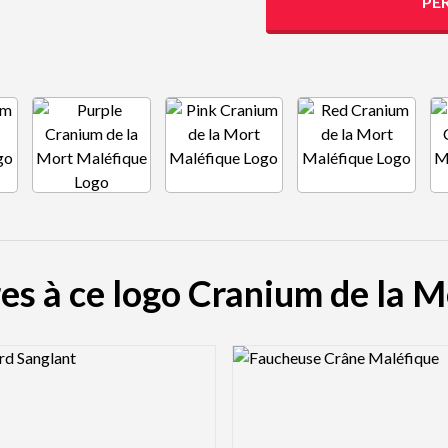
PE
res à ce logo Cranium de la 
view Image
Logo Preview Image