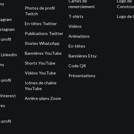
Cartes de
Logo de
ons
remerciement
Construc
Photos de profil
m
Twitch
T-shirts
Logo de
tagram
En-têtes Twitter
Vidéos
nstagram
Publications Twitter
Animations
profil
Stories WhatsApp
m
En-têtes
Bannières YouTube
 LinkedIn
Bannières Etsy
Shorts YouTube
ons
Code QR
Vidéos YouTube
Présentations
profil
Icônes de chaîne
YouTube
Pinterest
Arrière-plans Zoom
res
profil