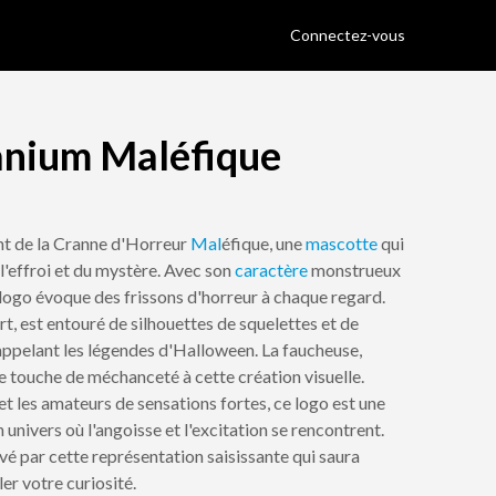
Connectez-vous
anium Maléfique
nt de la Cranne d'Horreur
Mal
éfique, une
mascotte
qui
l'effroi et du mystère. Avec son
caractère
monstrueux
ce logo évoque des frissons d'horreur à chaque regard.
t, est entouré de silhouettes de squelettes et de
ppelant les légendes d'Halloween. La faucheuse,
 touche de méchanceté à cette création visuelle.
et les amateurs de sensations fortes, ce logo est une
 univers où l'angoisse et l'excitation se rencontrent.
vé par cette représentation saisissante qui saura
er votre curiosité.