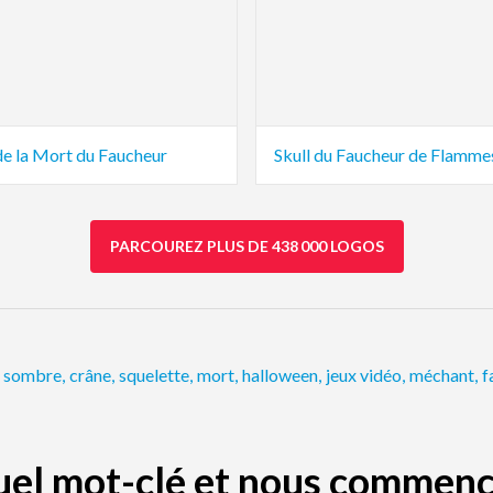
de la Mort du Faucheur
Skull du Faucheur de Flamme
PARCOUREZ PLUS DE 438 000 LOGOS
sombre
,
crâne
,
squelette
,
mort
,
halloween
,
jeux vidéo
,
méchant
,
f
quel mot-clé et nous commenc