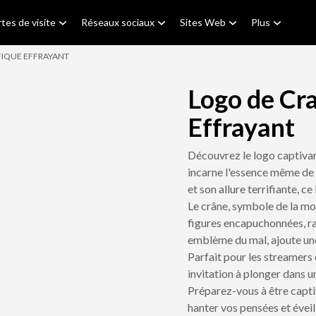
tes de visite
Réseaux sociaux
Sites Web
Plus
IQUE EFFRAYANT
Logo de Cr
Effrayant
Découvrez le logo captiva
incarne l'essence même de 
et son allure terrifiante, 
Le crâne, symbole de la mor
figures encapuchonnées, ra
emblème du mal, ajoute une
Parfait pour les streamers 
invitation à plonger dans un
Préparez-vous à être capti
hanter vos pensées et éveill