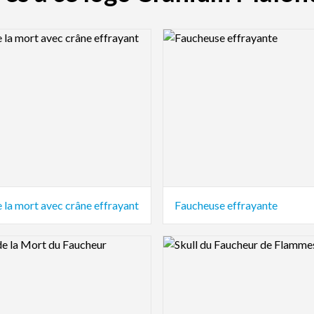
view Image
Logo Preview Image
 la mort avec crâne effrayant
Faucheuse effrayante
view Image
Logo Preview Image