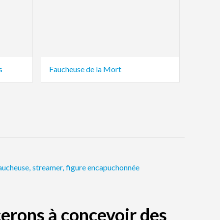
s
Faucheuse de la Mort
aucheuse
,
streamer
,
figure encapuchonnée
erons à concevoir des