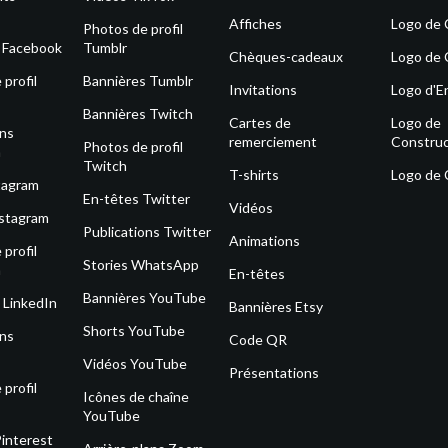
Affiches
Logo de
Photos de profil
s Facebook
Tumblr
Chèques-cadeaux
Logo de 
profil
Bannières Tumblr
Invitations
Logo d'E
Bannières Twitch
Cartes de
Logo de
ons
remerciement
Construc
Photos de profil
m
Twitch
T-shirts
Logo de
tagram
En-têtes Twitter
Vidéos
nstagram
Publications Twitter
Animations
profil
Stories WhatsApp
m
En-têtes
Bannières YouTube
 LinkedIn
Bannières Etsy
Shorts YouTube
ons
Code QR
Vidéos YouTube
Présentations
profil
Icônes de chaîne
YouTube
Pinterest