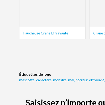
Faucheuse Crâne Effrayante
Crâne 
Étiquettes de logo
mascotte
,
caractère
,
monstre
,
mal
,
horreur
,
effrayant
,
Saisissez n’importe 