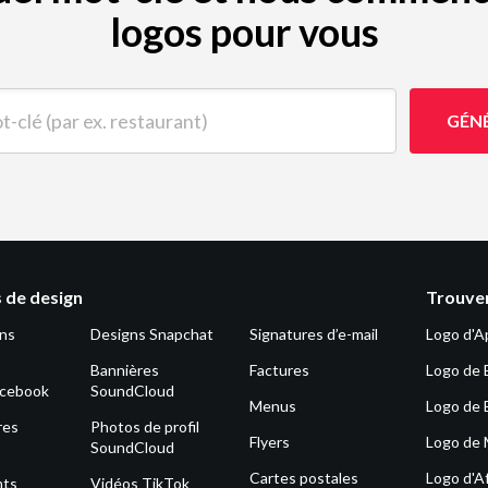
logos pour vous
(par ex. restaurant)
GÉN
 de design
Trouver
ons
Designs Snapchat
Signatures d’e-mail
Logo d'A
Bannières
Factures
Logo de 
acebook
SoundCloud
Menus
Logo de 
res
Photos de profil
Flyers
Logo de
SoundCloud
Cartes postales
Logo d'Af
nts
Vidéos TikTok