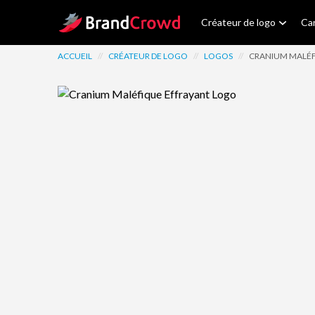
Site Logo
Créateur de logo
Car
ACCUEIL
//
CRÉATEUR DE LOGO
//
LOGOS
//
CRANIUM MALÉF