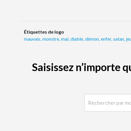
Étiquettes de logo
mauvais
,
monstre
,
mal
,
diable
,
démon
,
enfer
,
satan
,
je
Saisissez n’importe 
Rechercher par mot-clé 