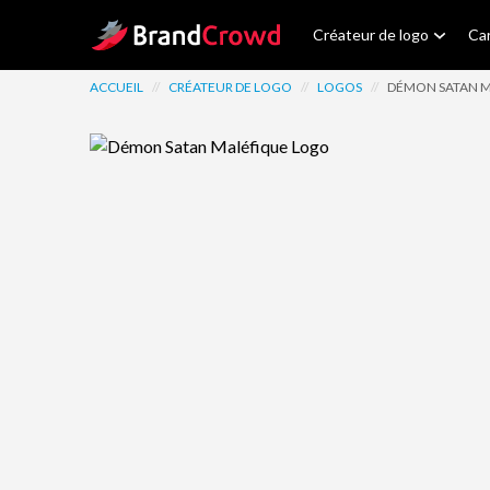
Site Logo
Créateur de logo
Car
ACCUEIL
//
CRÉATEUR DE LOGO
//
LOGOS
//
DÉMON SATAN 