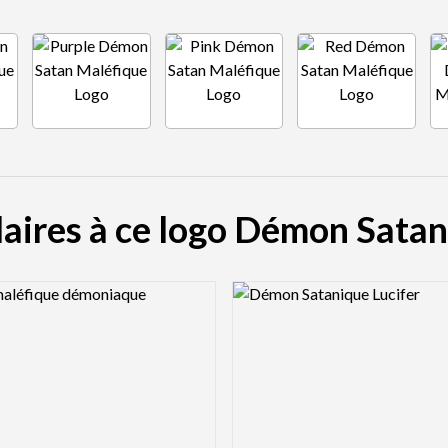
laires à ce logo Démon Sata
view Image
Logo Preview Image