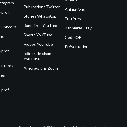
nstagram
Publications Twitter
Animations
profil
Stories WhatsApp
m
En-têtes
Bannières YouTube
 LinkedIn
Bannières Etsy
Shorts YouTube
ons
Code QR
Vidéos YouTube
Présentations
profil
Icônes de chaîne
YouTube
Pinterest
Arrière-plans Zoom
res
profil