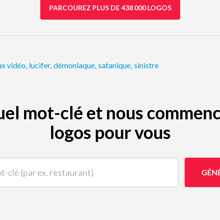
PARCOUREZ PLUS DE 438 000 LOGOS
ux vidéo
,
lucifer
,
démoniaque
,
satanique
,
sinistre
quel mot-clé et nous commenc
logos pour vous
(par ex. restaurant)
GÉN