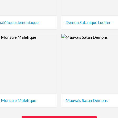
maléfique démoniaque
Démon Satanique Lucifer
view Image
Logo Preview Image
Monstre Maléfique
Mauvais Satan Démons