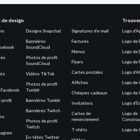
 de design
Trouver
ons
Designs Snapchat
Signatures d’e-mail
Logo d'A
Bannières
Factures
Logo de 
acebook
SoundCloud
Menus
Logo de 
res
Photos de profil
Flyers
Logo de
SoundCloud
Cartes postales
Logo d'Af
nts
Vidéos TikTok
Affiches
Logo de
Photos de profil
s Facebook
Tumblr
Chèques-cadeaux
Logo de 
profil
Bannières Tumblr
Invitations
Logo d'E
Bannières Twitch
Cartes de
Logo de
ons
remerciement
Construc
Photos de profil
m
Twitch
T-shirts
Logo de
tagram
En-têtes Twitter
Vidéos