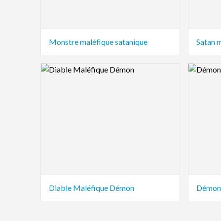
Monstre maléfique satanique
Satan 
Logo Preview Image
Logo Pre
Diable Maléfique Démon
Démon 