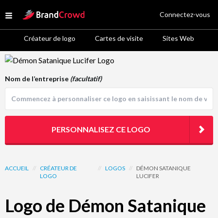
Site Logo
Connectez-vous
Open menu
Créateur de logo
Cartes de visite
Sites Web
Logo Template Preview
Nom de l’entreprise
(facultatif)
PERSONNALISEZ CE LOGO
ACCUEIL
//
CRÉATEUR DE
//
LOGOS
//
DÉMON SATANIQUE
LOGO
LUCIFER
Logo de Démon Satanique