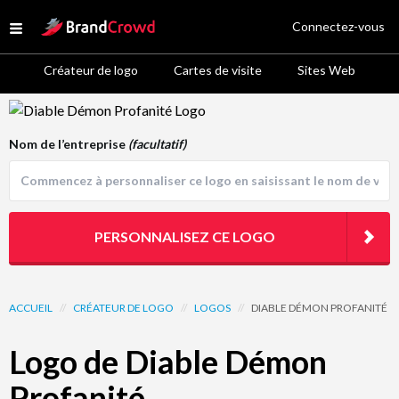
Site Logo
Connectez-vous
Open menu
Créateur de logo
Cartes de visite
Sites Web
Logo Template Preview
Nom de l’entreprise
(facultatif)
PERSONNALISEZ CE LOGO
ACCUEIL
//
CRÉATEUR DE LOGO
//
LOGOS
//
DIABLE DÉMON PROFANITÉ
Logo de Diable Démon
Profanité