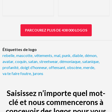
PARCOUREZ PLUS DE 438 000 LOGOS
Étiquettes de logo
rebelle
,
mascotte
,
vêtements
,
mal
,
punk
,
diable
,
démon
,
avatar
,
coquin
,
satan
,
streetwear
,
démoniaque
,
satanique
,
profanité
,
doigt d'honneur
,
offensant
,
obscène
,
merde
,
va te faire foutre
,
jurons
Saisissez n’importe quel mot-
clé et nous commencerons à
concevoir des logos pour vous