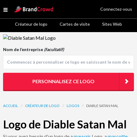
Site Logo
Connectez-vous
Open menu
Créateur de logo
Cartes de visite
Sites Web
Logo Template Preview
Nom de l’entreprise
(facultatif)
PERSONNALISEZ CE LOGO
ACCUEIL
//
CRÉATEUR DE LOGO
//
LOGOS
//
DIABLE SATAN MAL
Logo de Diable Satan Mal
Si vous avez besoin d'un logo de a
mauvais
Logo, a
mascotte