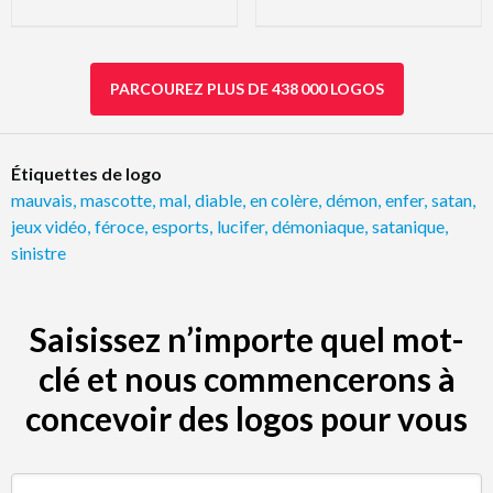
PARCOUREZ PLUS DE 438 000 LOGOS
Étiquettes de logo
mauvais
,
mascotte
,
mal
,
diable
,
en colère
,
démon
,
enfer
,
satan
,
jeux vidéo
,
féroce
,
esports
,
lucifer
,
démoniaque
,
satanique
,
sinistre
Saisissez n’importe quel mot-
clé et nous commencerons à
concevoir des logos pour vous
Rechercher par mot-clé (par ex. restaurant)