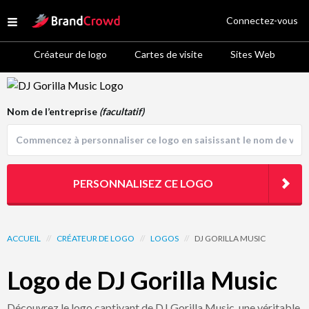
Site Logo
Connectez-vous
Open menu
Créateur de logo
Cartes de visite
Sites Web
Logo Template Preview
Nom de l’entreprise
(facultatif)
PERSONNALISEZ CE LOGO
ACCUEIL
//
CRÉATEUR DE LOGO
//
LOGOS
//
DJ GORILLA MUSIC
Logo de DJ Gorilla Music
Découvrez le logo captivant de DJ Gorilla Music, une véritable