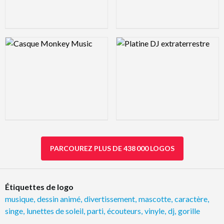
Logo Preview Image
Logo Preview Image
PARCOUREZ PLUS DE 438 000 LOGOS
Étiquettes de logo
musique
,
dessin animé
,
divertissement
,
mascotte
,
caractère
,
singe
,
lunettes de soleil
,
parti
,
écouteurs
,
vinyle
,
dj
,
gorille