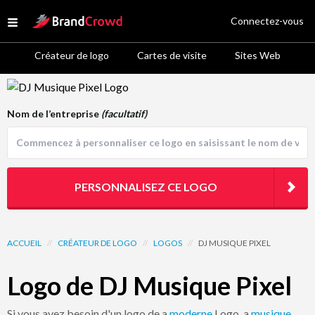
Site Logo
Connectez-vous
Open menu
Créateur de logo
Cartes de visite
Sites Web
Logo Template Preview
Nom de l’entreprise
(facultatif)
PERSONNALISEZ CE LOGO
ACCUEIL
//
CRÉATEUR DE LOGO
//
LOGOS
//
DJ MUSIQUE PIXEL
Logo de DJ Musique Pixel
Si vous avez besoin d'un logo de a
moderne
Logo, a
musique