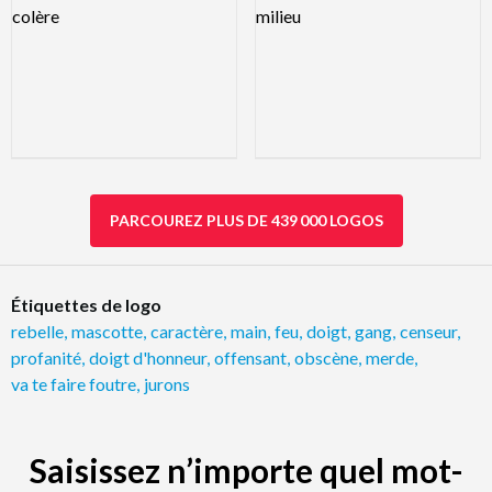
PARCOUREZ PLUS DE 439 000 LOGOS
Étiquettes de logo
rebelle
,
mascotte
,
caractère
,
main
,
feu
,
doigt
,
gang
,
censeur
,
profanité
,
doigt d'honneur
,
offensant
,
obscène
,
merde
,
va te faire foutre
,
jurons
Saisissez n’importe quel mot-