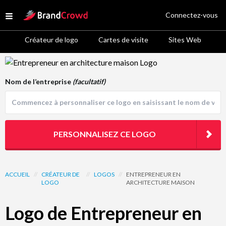
Site Logo
Connectez-vous
Open menu
Créateur de logo
Cartes de visite
Sites Web
Logo Template Preview
Nom de l’entreprise
(facultatif)
PERSONNALISEZ CE LOGO
ACCUEIL
//
CRÉATEUR DE
//
LOGOS
//
ENTREPRENEUR EN
LOGO
ARCHITECTURE MAISON
Logo de Entrepreneur en