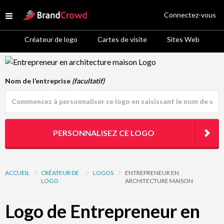
Site Logo
Connectez-vous
Open menu
Créateur de logo
Cartes de visite
Sites Web
Logo Template Preview
Nom de l’entreprise
(facultatif)
PERSONNALISEZ CE LOGO
ACCUEIL
//
CRÉATEUR DE
//
LOGOS
//
ENTREPRENEUR EN
LOGO
ARCHITECTURE MAISON
Logo de Entrepreneur en