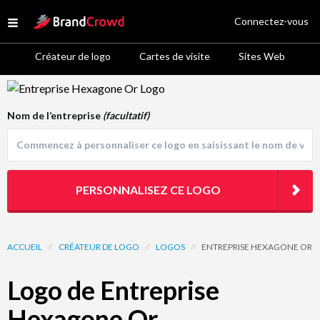
Site Logo
Connectez-vous
Open menu
Créateur de logo
Cartes de visite
Sites Web
Logo Template Preview
Nom de l’entreprise
(facultatif)
PERSONNALISEZ CE LOGO
ACCUEIL
//
CRÉATEUR DE LOGO
//
LOGOS
//
ENTREPRISE HEXAGONE OR
Logo de Entreprise
Hexagone Or