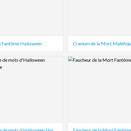
ti Fantôme Halloween
Cranium de la Mort Maléfiq
view Image
Logo Preview Image
Marque de mots d'Halloween Horrifique
Faucheur de la Mort Fantôm