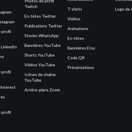
Photos de profil
m
Twitch
T-shirts
Logo de
tagram
En-têtes Twitter
Vidéos
nstagram
Publications Twitter
Animations
profil
Stories WhatsApp
m
En-têtes
Bannières YouTube
 LinkedIn
Bannières Etsy
Shorts YouTube
ons
Code QR
Vidéos YouTube
Présentations
profil
Icônes de chaîne
YouTube
Pinterest
Arrière-plans Zoom
res
profil