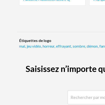
Étiquettes de logo
mal
,
jeu vidéo
,
horreur
,
effrayant
,
sombre
,
démon
,
fa
Saisissez n’importe 
Rechercher par mot-clé 