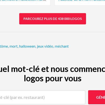
PARCOUREZ PLUS DE 438 000 LOGOS
ntôme
,
mort
,
halloween
,
jeux vidéo
,
méchant
quel mot-clé et nous commenc
logos pour vous
(par ex. restaurant)
GÉN