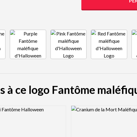
PE
es à ce logo Fantôme maléfi
view Image
Logo Preview Image