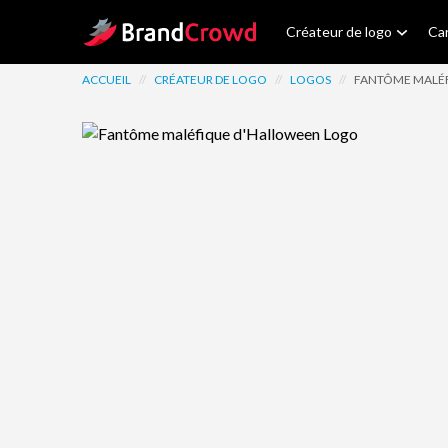
Site Logo
Créateur de logo
Car
ACCUEIL
//
CRÉATEUR DE LOGO
//
LOGOS
//
FANTÔME MALÉ