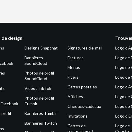
 de design
Trouver
ons
Designs Snapchat
Signatures d’e-mail
Logo d'A
Bannières
Factures
Logo de 
acebook
SoundCloud
Menus
Logo de 
res
Photos de profil
Flyers
Logo de
SoundCloud
Cartes postales
Logo d'Af
nts
Vidéos TikTok
Affiches
Logo de
Photos de profil
s Facebook
Tumblr
Chèques-cadeaux
Logo de 
profil
Bannières Tumblr
Invitations
Logo d'E
Bannières Twitch
Cartes de
Logo de
ons
remerciement
Construc