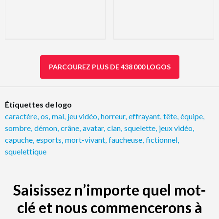
PARCOUREZ PLUS DE 438 000 LOGOS
Étiquettes de logo
caractère
,
os
,
mal
,
jeu vidéo
,
horreur
,
effrayant
,
tête
,
équipe
,
sombre
,
démon
,
crâne
,
avatar
,
clan
,
squelette
,
jeux vidéo
,
capuche
,
esports
,
mort-vivant
,
faucheuse
,
fictionnel
,
squelettique
Saisissez n’importe quel mot-
clé et nous commencerons à