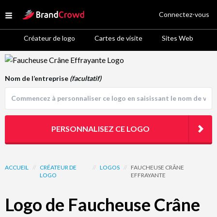
Site Logo
Connectez-vous
Open menu
Créateur de logo
Cartes de visite
Sites Web
Logo Template Preview
Nom de l’entreprise
(facultatif)
PERSONNALISEZ CE LOGO
ACCUEIL
//
CRÉATEUR DE
//
LOGOS
//
FAUCHEUSE CRÂNE
LOGO
EFFRAYANTE
Logo de Faucheuse Crâne