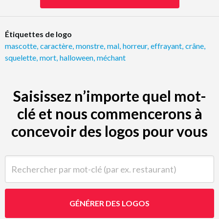
Étiquettes de logo
mascotte
,
caractère
,
monstre
,
mal
,
horreur
,
effrayant
,
crâne
,
squelette
,
mort
,
halloween
,
méchant
Saisissez n’importe quel mot-
clé et nous commencerons à
concevoir des logos pour vous
Rechercher par mot-clé (par ex. restaurant)
GÉNÉRER DES LOGOS