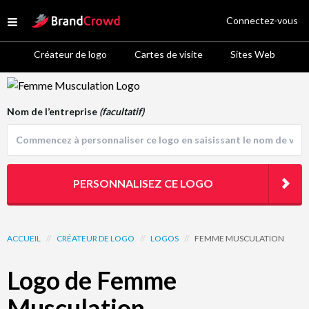
Site Logo
Connectez-vous
Open menu
Créateur de logo
Cartes de visite
Sites Web
Logo Template Preview
Nom de l’entreprise
(facultatif)
PERSONNALISEZ CE LOGO
ACCUEIL
//
CRÉATEUR DE LOGO
//
LOGOS
//
FEMME MUSCULATION
Logo de Femme
Musculation