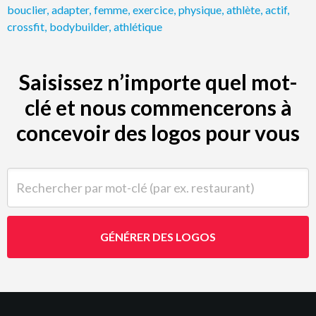
bouclier
,
adapter
,
femme
,
exercice
,
physique
,
athlète
,
actif
,
crossfit
,
bodybuilder
,
athlétique
Saisissez n’importe quel mot-
clé et nous commencerons à
concevoir des logos pour vous
Rechercher par mot-clé (par ex. restaurant)
GÉNÉRER DES LOGOS