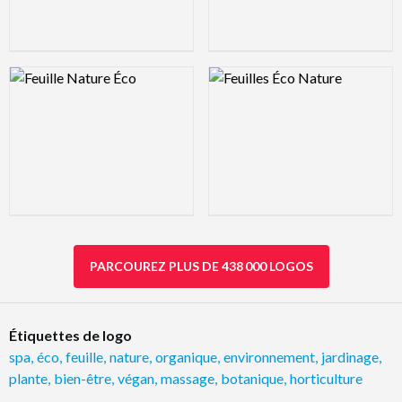
Logo Preview Image
Logo Preview Image
PARCOUREZ PLUS DE 438 000 LOGOS
Étiquettes de logo
spa
,
éco
,
feuille
,
nature
,
organique
,
environnement
,
jardinage
,
plante
,
bien-être
,
végan
,
massage
,
botanique
,
horticulture