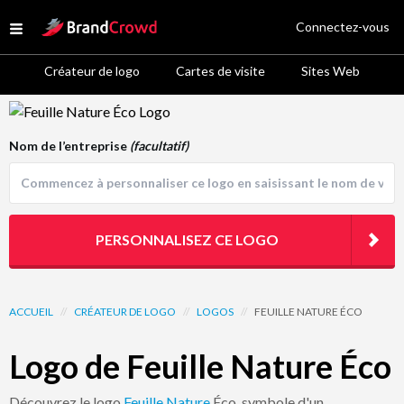
Site Logo
Connectez-vous
Open menu
Créateur de logo
Cartes de visite
Sites Web
Logo Template Preview
Nom de l’entreprise
(facultatif)
PERSONNALISEZ CE LOGO
ACCUEIL
//
CRÉATEUR DE LOGO
//
LOGOS
//
FEUILLE NATURE ÉCO
Logo de Feuille Nature Éco
Découvrez le logo
Feuille
Nature
Éco, symbole d'un