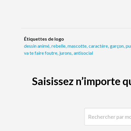
Étiquettes de logo
dessin animé
,
rebelle
,
mascotte
,
caractère
,
garçon
,
pu
va te faire foutre
,
jurons
,
antisocial
Saisissez n’importe 
Rechercher par mot-clé 