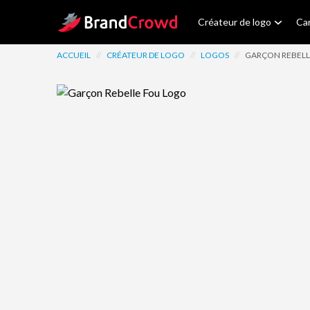
Site Logo
Créateur de logo
Car
ACCUEIL
//
CRÉATEUR DE LOGO
//
LOGOS
//
GARÇON REBELL