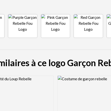
milaires à ce logo Garçon Re
view Image
Logo Preview Image