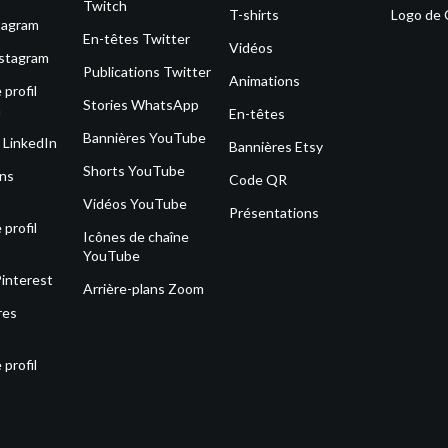
Twitch
T-shirts
Logo de
tagram
En-têtes Twitter
Vidéos
nstagram
Publications Twitter
Animations
profil
Stories WhatsApp
m
En-têtes
Bannières YouTube
 LinkedIn
Bannières Etsy
Shorts YouTube
ons
Code QR
Vidéos YouTube
Présentations
profil
Icônes de chaîne
YouTube
Pinterest
Arrière-plans Zoom
res
profil