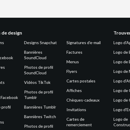
 de design
Trouver
ons
Designs Snapchat
Signatures d’e-mail
Logo d'A
Bannières
Factures
Logo de 
acebook
SoundCloud
Menus
Logo de 
res
Photos de profil
Flyers
Logo de
SoundCloud
Cartes postales
Logo d'Af
nts
Vidéos TikTok
Affiches
Logo de
Photos de profil
s Facebook
Tumblr
Chèques-cadeaux
Logo de 
profil
Bannières Tumblr
Invitations
Logo d'E
Bannières Twitch
Cartes de
Logo de
ons
remerciement
Construc
Photos de profil
m