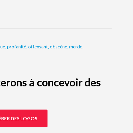
rue
,
profanité
,
offensant
,
obscène
,
merde
,
erons à concevoir des
ÉRER DES LOGOS