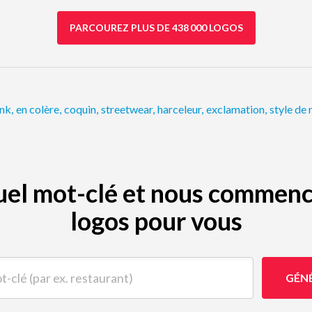
PARCOUREZ PLUS DE 438 000 LOGOS
nk
,
en colère
,
coquin
,
streetwear
,
harceleur
,
exclamation
,
style de 
quel mot-clé et nous commenc
logos pour vous
(par ex. restaurant)
GÉN