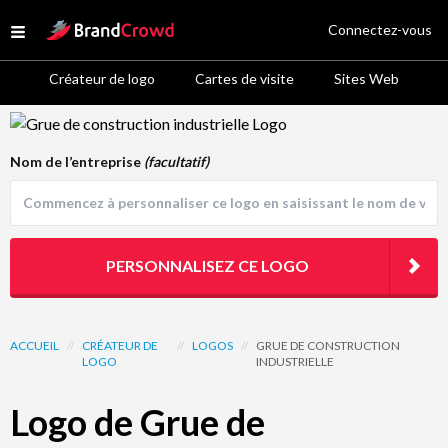
Site Logo
Connectez-vous
Open menu
Créateur de logo
Cartes de visite
Sites Web
Logo Template Preview
Nom de l’entreprise
(facultatif)
PERSONNALISEZ CE LOGO
ACCUEIL
//
CRÉATEUR DE
//
LOGOS
//
GRUE DE CONSTRUCTION
LOGO
INDUSTRIELLE
Logo de Grue de