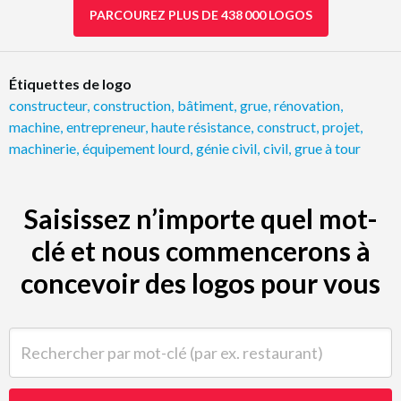
PARCOUREZ PLUS DE 438 000 LOGOS
Étiquettes de logo
constructeur
,
construction
,
bâtiment
,
grue
,
rénovation
,
machine
,
entrepreneur
,
haute résistance
,
construct
,
projet
,
machinerie
,
équipement lourd
,
génie civil
,
civil
,
grue à tour
Saisissez n’importe quel mot-
clé et nous commencerons à
concevoir des logos pour vous
Rechercher par mot-clé (par ex. restaurant)