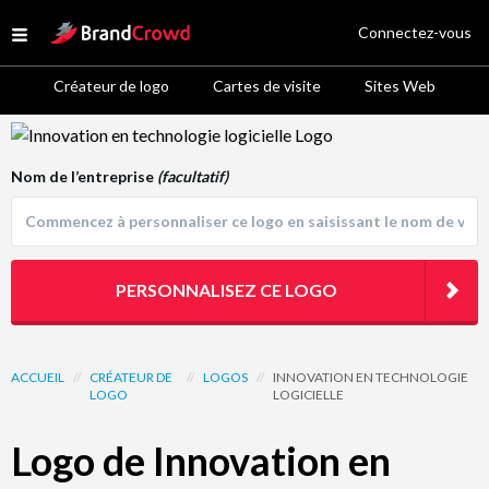
Site Logo
Connectez-vous
Open menu
Créateur de logo
Cartes de visite
Sites Web
Logo Template Preview
Nom de l’entreprise
(facultatif)
PERSONNALISEZ CE LOGO
ACCUEIL
//
CRÉATEUR DE
//
LOGOS
//
INNOVATION EN TECHNOLOGIE
LOGO
LOGICIELLE
Logo de Innovation en