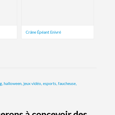
Crâne Épéant Enivré
ng
,
halloween
,
jeux vidéo
,
esports
,
faucheuse
,
erons à concevoir des