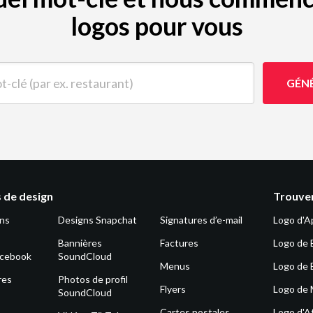
logos pour vous
(par ex. restaurant)
GÉN
 de design
Trouver
ons
Designs Snapchat
Signatures d’e-mail
Logo d'A
Bannières
Factures
Logo de 
acebook
SoundCloud
Menus
Logo de 
res
Photos de profil
Flyers
Logo de
SoundCloud
Cartes postales
Logo d'Af