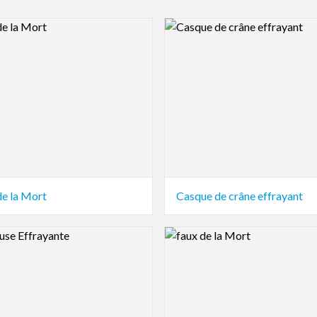
view Image
Logo Preview Image
de la Mort
Casque de crâne effrayant
view Image
Logo Preview Image