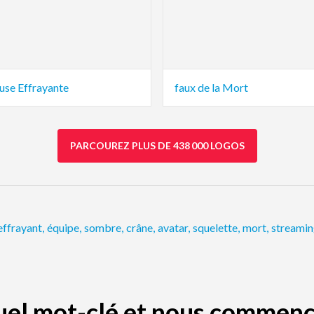
use Effrayante
faux de la Mort
PARCOUREZ PLUS DE 438 000 LOGOS
effrayant
,
équipe
,
sombre
,
crâne
,
avatar
,
squelette
,
mort
,
streami
quel mot-clé et nous commenc