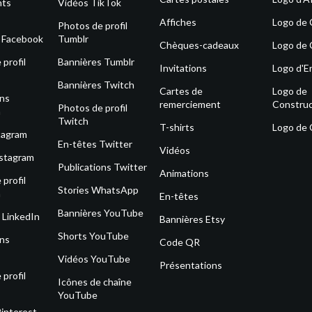
nts
Vidéos TikTok
Affiches
Logo de
Photos de profil
s Facebook
Tumblr
Chèques-cadeaux
Logo de 
profil
Bannières Tumblr
Invitations
Logo d'E
Bannières Twitch
Cartes de
Logo de
ons
remerciement
Construc
Photos de profil
m
Twitch
T-shirts
Logo de
tagram
En-têtes Twitter
Vidéos
nstagram
Publications Twitter
Animations
profil
Stories WhatsApp
m
En-têtes
Bannières YouTube
 LinkedIn
Bannières Etsy
Shorts YouTube
ons
Code QR
Vidéos YouTube
Présentations
profil
Icônes de chaîne
YouTube
Pinterest