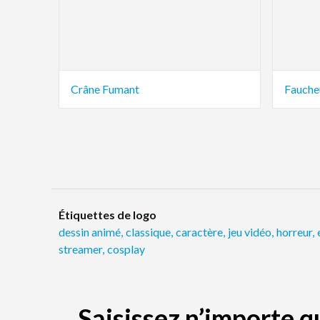
Crâne Fumant
Fauche
Étiquettes de logo
dessin animé
,
classique
,
caractère
,
jeu vidéo
,
horreur
,
streamer
,
cosplay
Saisissez n’importe 