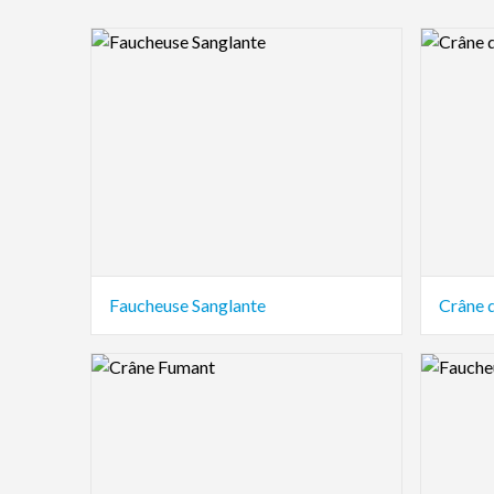
Logo Preview Image
Logo Pre
Faucheuse Sanglante
Crâne 
Logo Preview Image
Logo Pre