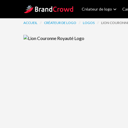
Site Logo
Créateur de logo
Car
ACCUEIL
//
CRÉATEUR DE LOGO
//
LOGOS
//
LION COURONN