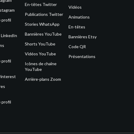
tagram
En-têtes Twitter
Vidéos
nstagram
Publications Twitter
Animations
profil
Stories WhatsApp
m
En-têtes
Bannières YouTube
 LinkedIn
Bannières Etsy
Shorts YouTube
ons
Code QR
Vidéos YouTube
Présentations
profil
Icônes de chaîne
YouTube
Pinterest
Arrière-plans Zoom
res
profil