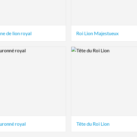
e de lion royal
Roi Lion Majestueux
view Image
Logo Preview Image
uronné royal
Tête du Roi Lion