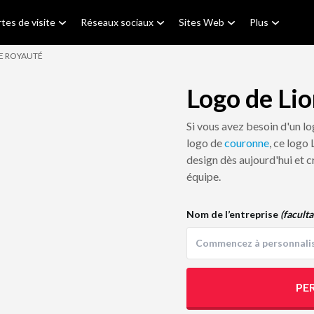
tes de visite
Réseaux sociaux
Sites Web
Plus
E ROYAUTÉ
Logo de Li
Si vous avez besoin d'un l
logo de
couronne
, ce logo
design dès aujourd'hui et c
équipe.
Nom de l’entreprise
(faculta
PE