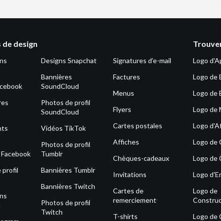
 de design
Trouver
ons
Designs Snapchat
Signatures d’e-mail
Logo d'A
Bannières
Factures
Logo de 
acebook
SoundCloud
Menus
Logo de 
res
Photos de profil
Flyers
Logo de
SoundCloud
Cartes postales
Logo d'Af
nts
Vidéos TikTok
Affiches
Logo de
Photos de profil
s Facebook
Tumblr
Chèques-cadeaux
Logo de 
profil
Bannières Tumblr
Invitations
Logo d'E
Bannières Twitch
Cartes de
Logo de
ons
remerciement
Construc
Photos de profil
m
Twitch
T-shirts
Logo de