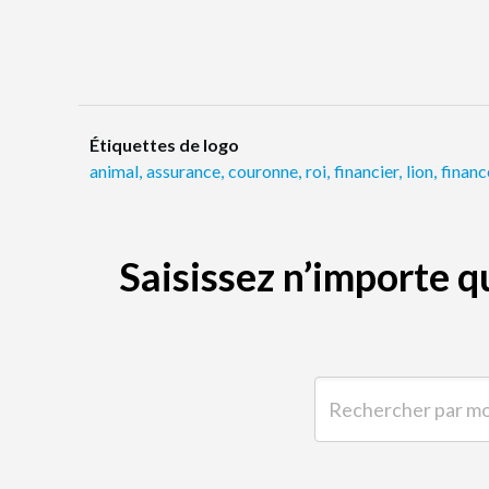
Étiquettes de logo
animal
,
assurance
,
couronne
,
roi
,
financier
,
lion
,
financ
Saisissez n’importe 
Rechercher par mot-clé 