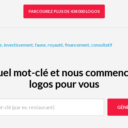
PARCOUREZ PLUS DE 438 000 LOGOS
e
,
investissement
,
faune
,
royauté
,
financement
,
consultatif
quel mot-clé et nous commenc
logos pour vous
(par ex. restaurant)
GÉN