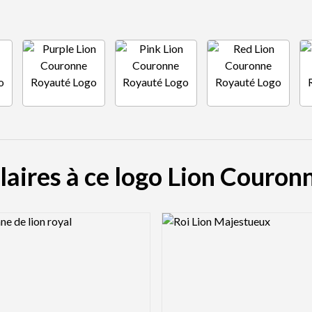
laires à ce logo Lion Couro
view Image
Logo Preview Image