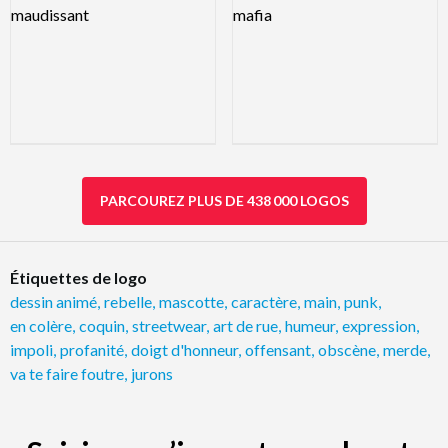
PARCOUREZ PLUS DE 438 000 LOGOS
Étiquettes de logo
dessin animé
,
rebelle
,
mascotte
,
caractère
,
main
,
punk
,
en colère
,
coquin
,
streetwear
,
art de rue
,
humeur
,
expression
,
impoli
,
profanité
,
doigt d'honneur
,
offensant
,
obscène
,
merde
,
va te faire foutre
,
jurons