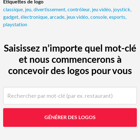
Étiquettes de logo
classique
,
jeu
,
divertissement
,
contrôleur
,
jeu vidéo
,
joystick
,
gadget
,
électronique
,
arcade
,
jeux vidéo
,
console
,
esports
,
playstation
Saisissez n’importe quel mot-clé
et nous commencerons à
concevoir des logos pour vous
Rechercher par mot-clé (par ex. restaurant)
GÉNÉRER DES LOGOS