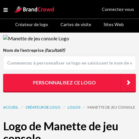
Site Logo
Connectez-vous
Open menu
Créateur de logo
Cartes de visite
Sites Web
Logo Template Preview
Nom de l’entreprise
(facultatif)
PERSONNALISEZ CE LOGO
ACCUEIL
//
CRÉATEUR DE LOGO
//
LOGOS
//
MANETTE DE JEU CONSOLE
Logo de Manette de jeu
console