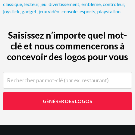
classique
,
lecteur
,
jeu
,
divertissement
,
emblème
,
contrôleur
,
joystick
,
gadget
,
jeux vidéo
,
console
,
esports
,
playstation
Saisissez n’importe quel mot-
clé et nous commencerons à
concevoir des logos pour vous
Rechercher par mot-clé (par ex. restaurant)
GÉNÉRER DES LOGOS