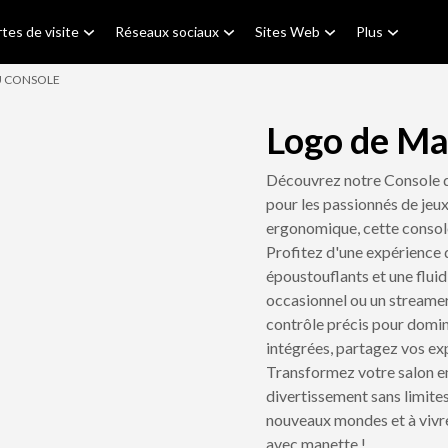
tes de visite
Réseaux sociaux
Sites Web
Plus
U CONSOLE
Logo de Ma
Découvrez notre Console d
pour les passionnés de jeu
ergonomique, cette console
Profitez d'une expérience 
époustouflants et une flui
occasionnel ou un streamer
contrôle précis pour domin
intégrées, partagez vos exp
Transformez votre salon en 
divertissement sans limites
nouveaux mondes et à vivr
avec manette !