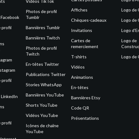
nts
Vidéos TikTok
Affiches
Logo de
Photos de profil
s Facebook
Tumblr
Chèques-cadeaux
Logo de 
profil
Bannières Tumblr
Invitations
Logo d'E
Bannières Twitch
Cartes de
Logo de
ons
remerciement
Construc
Photos de profil
m
Twitch
T-shirts
Logo de
tagram
En-têtes Twitter
Vidéos
nstagram
Publications Twitter
Animations
profil
Stories WhatsApp
m
En-têtes
Bannières YouTube
 LinkedIn
Bannières Etsy
Shorts YouTube
ons
Code QR
Vidéos YouTube
Présentations
profil
Icônes de chaîne
YouTube
Pinterest