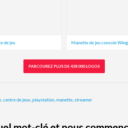
e de jeu
Manette de jeu console Wing
PARCOUREZ PLUS DE 438 000 LOGOS
e
,
centre de jeux
,
playstation
,
manette
,
streamer
quel mot-clé et nous commenc