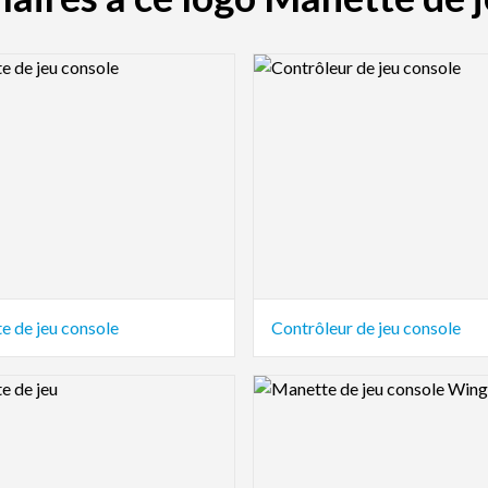
view Image
Logo Preview Image
e de jeu console
Contrôleur de jeu console
view Image
Logo Preview Image