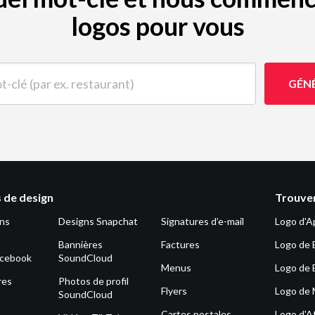
logos pour vous
(par ex. restaurant)
GÉN
 de design
Trouver
ons
Designs Snapchat
Signatures d’e-mail
Logo d'A
Bannières
Factures
Logo de 
acebook
SoundCloud
Menus
Logo de 
res
Photos de profil
Flyers
Logo de
SoundCloud
Cartes postales
Logo d'Af