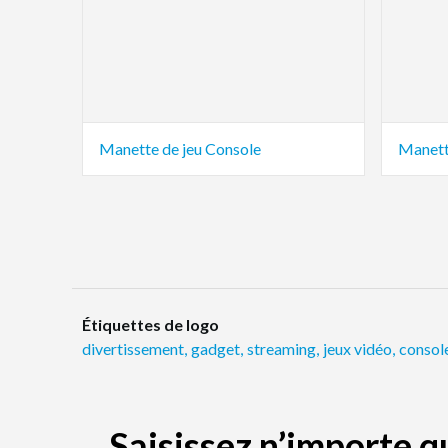
Manette de jeu Console
Manett
Étiquettes de logo
divertissement
,
gadget
,
streaming
,
jeux vidéo
,
consol
Saisissez n’importe 