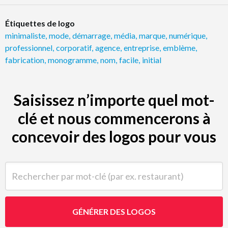
Étiquettes de logo
minimaliste
,
mode
,
démarrage
,
média
,
marque
,
numérique
,
professionnel
,
corporatif
,
agence
,
entreprise
,
emblème
,
fabrication
,
monogramme
,
nom
,
facile
,
initial
Saisissez n’importe quel mot-
clé et nous commencerons à
concevoir des logos pour vous
Rechercher par mot-clé (par ex. restaurant)
GÉNÉRER DES LOGOS