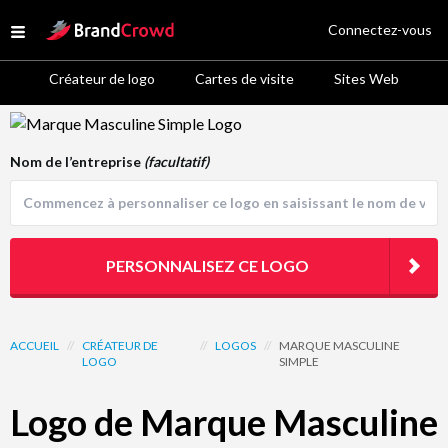
Site Logo
Connectez-vous
Open menu
Créateur de logo
Cartes de visite
Sites Web
Logo Template Preview
Nom de l’entreprise
(facultatif)
PERSONNALISEZ CE LOGO
ACCUEIL
//
CRÉATEUR DE
//
LOGOS
//
MARQUE MASCULINE
LOGO
SIMPLE
Logo de Marque Masculine