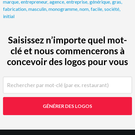
marque
,
entrepreneur
,
agence
,
entreprise
,
générique
,
gras
,
fabrication
,
masculin
,
monogramme
,
nom
,
facile
,
société
,
initial
Saisissez n’importe quel mot-
clé et nous commencerons à
concevoir des logos pour vous
Rechercher par mot-clé (par ex. restaurant)
GÉNÉRER DES LOGOS