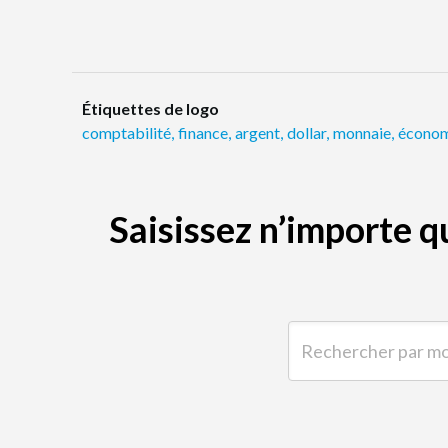
Étiquettes de logo
comptabilité
,
finance
,
argent
,
dollar
,
monnaie
,
économ
Saisissez n’importe 
Rechercher par mot-clé 