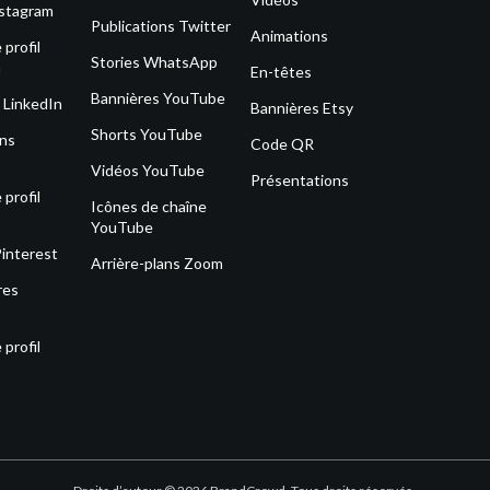
nstagram
Publications Twitter
Animations
profil
Stories WhatsApp
m
En-têtes
Bannières YouTube
 LinkedIn
Bannières Etsy
Shorts YouTube
ons
Code QR
Vidéos YouTube
Présentations
profil
Icônes de chaîne
YouTube
Pinterest
Arrière-plans Zoom
res
profil