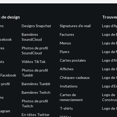
 de design
Trouver
ons
Designs Snapchat
Signatures d’e-mail
Logo d'A
Bannières
Factures
Logo de 
acebook
SoundCloud
Menus
Logo de 
res
Photos de profil
Flyers
Logo de
SoundCloud
Cartes postales
Logo d'Af
nts
Vidéos TikTok
Affiches
Logo de
Photos de profil
s Facebook
Tumblr
Chèques-cadeaux
Logo de 
profil
Bannières Tumblr
Invitations
Logo d'E
Bannières Twitch
Cartes de
Logo de
ons
remerciement
Construc
Photos de profil
m
Twitch
T-shirts
Logo de
tagram
En-têtes Twitter
Vidéos