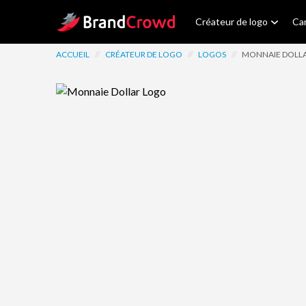
Site Logo
Créateur de logo
Car
ACCUEIL
//
CRÉATEUR DE LOGO
//
LOGOS
//
MONNAIE DOLL