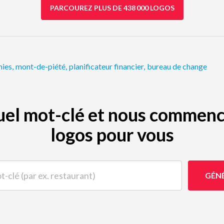
PARCOUREZ PLUS DE 438 000 LOGOS
ies
,
mont-de-piété
,
planificateur financier
,
bureau de change
quel mot-clé et nous commenc
logos pour vous
(par ex. restaurant)
GÉN