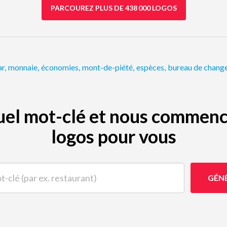
PARCOUREZ PLUS DE 438 000 LOGOS
ar
,
monnaie
,
économies
,
mont-de-piété
,
espèces
,
bureau de chang
quel mot-clé et nous commenc
logos pour vous
(par ex. restaurant)
GÉN