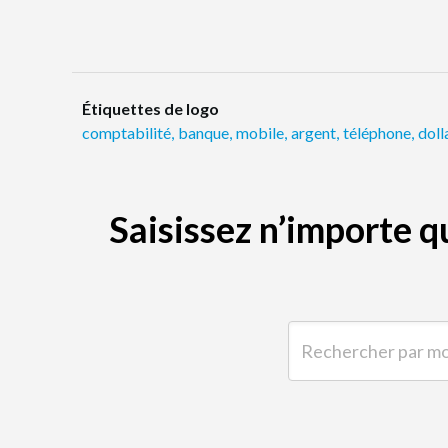
Étiquettes de logo
comptabilité
,
banque
,
mobile
,
argent
,
téléphone
,
doll
Saisissez n’importe 
Rechercher par mot-clé 