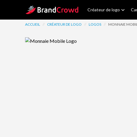
Site Logo
Créateur de logo
Car
ACCUEIL
//
CRÉATEUR DE LOGO
//
LOGOS
//
MONNAIE MOBI