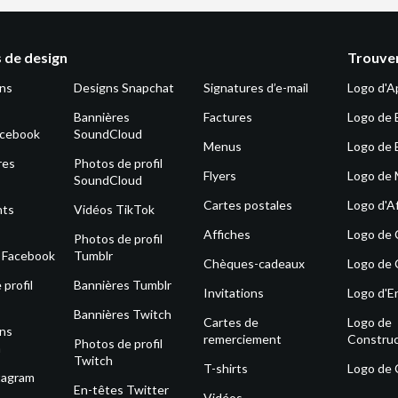
 de design
Trouver
ons
Designs Snapchat
Signatures d’e-mail
Logo d'A
Bannières
Factures
Logo de 
acebook
SoundCloud
Menus
Logo de 
res
Photos de profil
Flyers
Logo de
SoundCloud
Cartes postales
Logo d'Af
nts
Vidéos TikTok
Affiches
Logo de
Photos de profil
s Facebook
Tumblr
Chèques-cadeaux
Logo de 
profil
Bannières Tumblr
Invitations
Logo d'E
Bannières Twitch
Cartes de
Logo de
ons
remerciement
Construc
Photos de profil
m
Twitch
T-shirts
Logo de
tagram
En-têtes Twitter
Vidéos