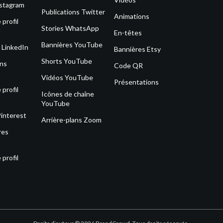
nstagram
Publications Twitter
Animations
profil
Stories WhatsApp
m
En-têtes
Bannières YouTube
 LinkedIn
Bannières Etsy
Shorts YouTube
ons
Code QR
Vidéos YouTube
Présentations
profil
Icônes de chaîne
YouTube
Pinterest
Arrière-plans Zoom
res
profil