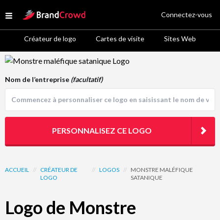
Site Logo
Connectez-vous
Open menu
Créateur de logo
Cartes de visite
Sites Web
Logo Template Preview
Nom de l’entreprise
(facultatif)
PERSONNALISEZ CE LOGO
ACCUEIL
//
CRÉATEUR DE
//
LOGOS
//
MONSTRE MALÉFIQUE
LOGO
SATANIQUE
Logo de Monstre