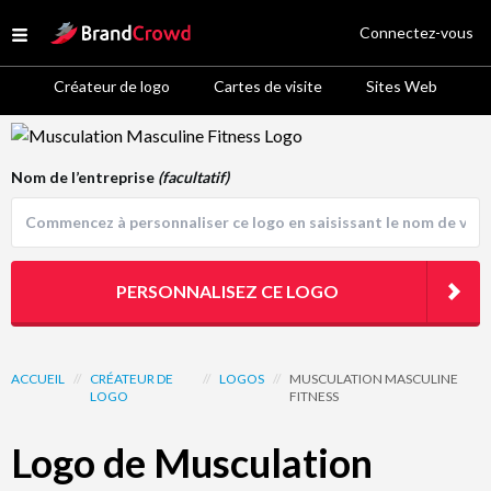
Site Logo
Connectez-vous
Open menu
Créateur de logo
Cartes de visite
Sites Web
Logo Template Preview
Nom de l’entreprise
(facultatif)
PERSONNALISEZ CE LOGO
ACCUEIL
//
CRÉATEUR DE
//
LOGOS
//
MUSCULATION MASCULINE
LOGO
FITNESS
Logo de Musculation