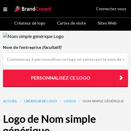
Site Logo
Connectez-vous
Open menu
Créateur de logo
Cartes de visite
Sites Web
Logo Template Preview
Nom de l’entreprise
(facultatif)
PERSONNALISEZ CE LOGO
ACCUEIL
//
CRÉATEUR DE LOGO
//
LOGOS
//
NOM SIMPLE GÉNÉRIQUE
Logo de Nom simple
générique