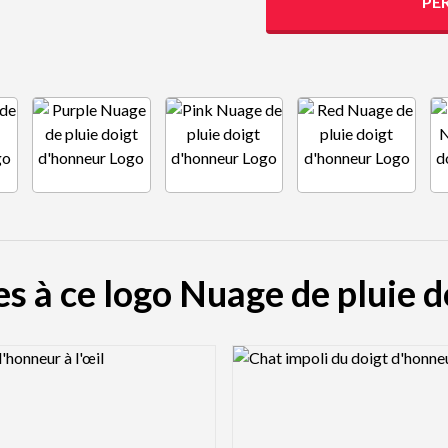
PE
es à ce logo Nuage de pluie 
view Image
Logo Preview Image