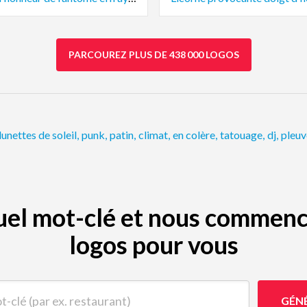
PARCOUREZ PLUS DE 438 000 LOGOS
lunettes de soleil
,
punk
,
patin
,
climat
,
en colère
,
tatouage
,
dj
,
pleuv
quel mot-clé et nous commenc
logos pour vous
(par ex. restaurant)
GÉN