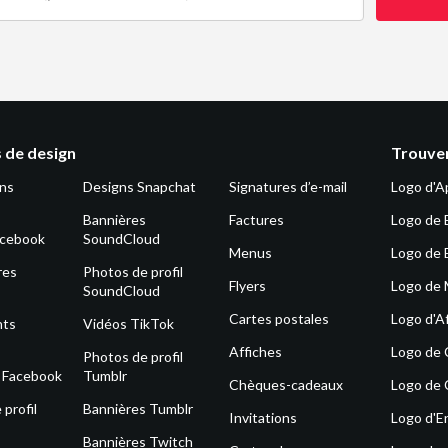
 de design
Trouver
ons
Designs Snapchat
Signatures d’e-mail
Logo d'A
Bannières
Factures
Logo de 
acebook
SoundCloud
Menus
Logo de 
res
Photos de profil
Flyers
Logo de
SoundCloud
Cartes postales
Logo d'Af
nts
Vidéos TikTok
Affiches
Logo de
Photos de profil
s Facebook
Tumblr
Chèques-cadeaux
Logo de 
profil
Bannières Tumblr
Invitations
Logo d'E
Bannières Twitch