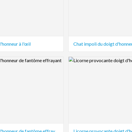
'honneur à l'œil
Chat impoli du doigt d'honne
view Image
Logo Preview Image
Doigt d'honneur de fantôme effrayant
Licorne provocante doigt d'