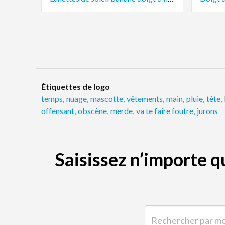
Étiquettes de logo
temps
,
nuage
,
mascotte
,
vêtements
,
main
,
pluie
,
tête
,
offensant
,
obscène
,
merde
,
va te faire foutre
,
jurons
Saisissez n’importe 
Rechercher par mot-clé 