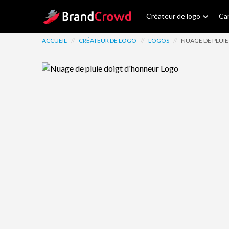
Site Logo
Créateur de logo
Car
ACCUEIL
//
CRÉATEUR DE LOGO
//
LOGOS
//
NUAGE DE PLUI