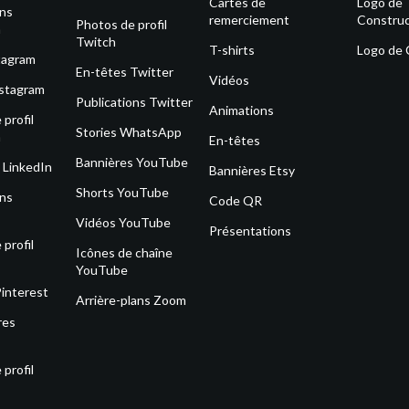
Cartes de
Logo de
ons
remerciement
Construc
Photos de profil
m
Twitch
T-shirts
Logo de
tagram
En-têtes Twitter
Vidéos
nstagram
Publications Twitter
Animations
profil
Stories WhatsApp
m
En-têtes
Bannières YouTube
 LinkedIn
Bannières Etsy
Shorts YouTube
ons
Code QR
Vidéos YouTube
Présentations
profil
Icônes de chaîne
YouTube
Pinterest
Arrière-plans Zoom
res
profil