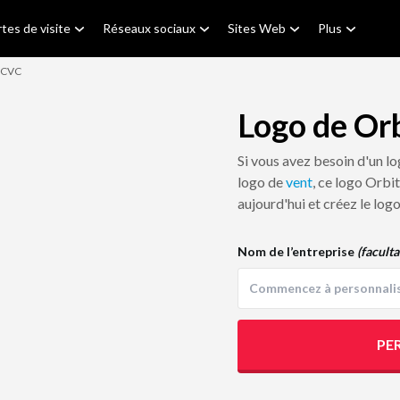
tes de visite
Réseaux sociaux
Sites Web
Plus
 CVC
Logo de Or
Si vous avez besoin d'un l
logo de
vent
, ce logo Orbi
aujourd'hui et créez le log
Nom de l’entreprise
(faculta
PE