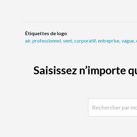
Étiquettes de logo
air
,
professionnel
,
vent
,
corporatif
,
entreprise
,
vague
,
Saisissez n’importe 
Rechercher par mot-clé 