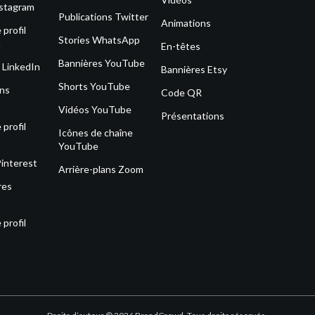
nstagram
Publications Twitter
Animations
profil
Stories WhatsApp
m
En-têtes
Bannières YouTube
 LinkedIn
Bannières Etsy
Shorts YouTube
ons
Code QR
Vidéos YouTube
Présentations
profil
Icônes de chaîne
YouTube
Pinterest
Arrière-plans Zoom
res
profil