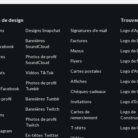
 de design
Trouver
ons
Designs Snapchat
Signatures d’e-mail
Logo d'A
Bannières
Factures
Logo de 
acebook
SoundCloud
Menus
Logo de 
res
Photos de profil
Flyers
Logo de
SoundCloud
Cartes postales
Logo d'Af
nts
Vidéos TikTok
Affiches
Logo de
Photos de profil
s Facebook
Tumblr
Chèques-cadeaux
Logo de 
profil
Bannières Tumblr
Invitations
Logo d'E
Bannières Twitch
Cartes de
Logo de
ons
remerciement
Construc
Photos de profil
m
Twitch
T-shirts
Logo de
tagram
En-têtes Twitter
Vidéos