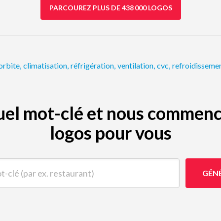
PARCOUREZ PLUS DE 438 000 LOGOS
orbite
,
climatisation
,
réfrigération
,
ventilation
,
cvc
,
refroidisseme
quel mot-clé et nous commenc
logos pour vous
(par ex. restaurant)
GÉN