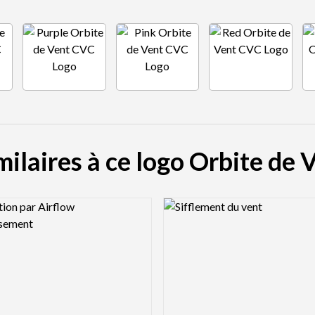
milaires à ce logo Orbite de
view Image
Logo Preview Image