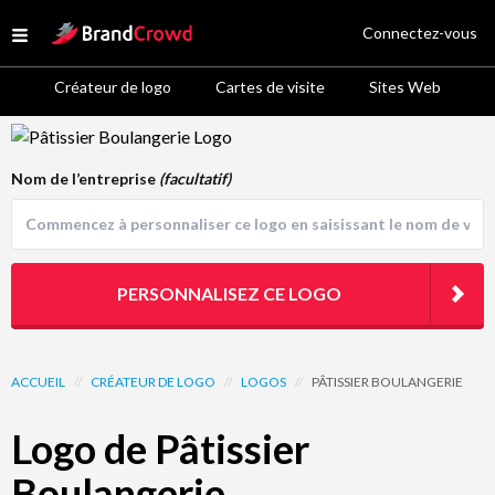
Site Logo
Connectez-vous
Open menu
Créateur de logo
Cartes de visite
Sites Web
Logo Template Preview
Nom de l’entreprise
(facultatif)
PERSONNALISEZ CE LOGO
ACCUEIL
//
CRÉATEUR DE LOGO
//
LOGOS
//
PÂTISSIER BOULANGERIE
Logo de Pâtissier
Boulangerie