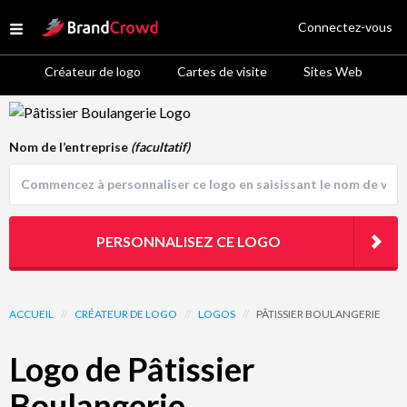
Site Logo
Connectez-vous
Open menu
Créateur de logo
Cartes de visite
Sites Web
Logo Template Preview
Nom de l’entreprise
(facultatif)
PERSONNALISEZ CE LOGO
ACCUEIL
//
CRÉATEUR DE LOGO
//
LOGOS
//
PÂTISSIER BOULANGERIE
Logo de Pâtissier
Boulangerie