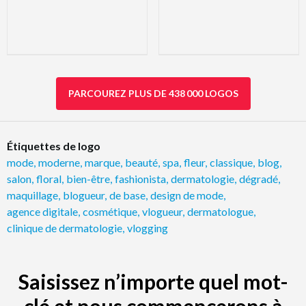
PARCOUREZ PLUS DE 438 000 LOGOS
Étiquettes de logo
mode
,
moderne
,
marque
,
beauté
,
spa
,
fleur
,
classique
,
blog
,
salon
,
floral
,
bien-être
,
fashionista
,
dermatologie
,
dégradé
,
maquillage
,
blogueur
,
de base
,
design de mode
,
agence digitale
,
cosmétique
,
vlogueur
,
dermatologue
,
clinique de dermatologie
,
vlogging
Saisissez n’importe quel mot-
clé et nous commencerons à