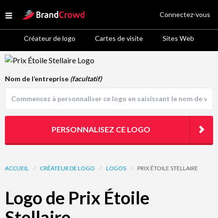
Site Logo
Connectez-vous
Open menu
Créateur de logo
Cartes de visite
Sites Web
Logo Template Preview
Nom de l’entreprise
(facultatif)
PERSONNALISEZ CE LOGO
ACCUEIL
//
CRÉATEUR DE LOGO
//
LOGOS
//
PRIX ÉTOILE STELLAIRE
Logo de Prix Étoile
Stellaire