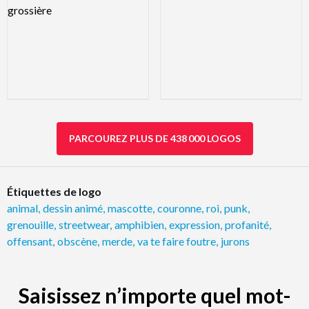
PARCOUREZ PLUS DE 438 000 LOGOS
Étiquettes de logo
animal
,
dessin animé
,
mascotte
,
couronne
,
roi
,
punk
,
grenouille
,
streetwear
,
amphibien
,
expression
,
profanité
,
offensant
,
obscène
,
merde
,
va te faire foutre
,
jurons
Saisissez n’importe quel mot-