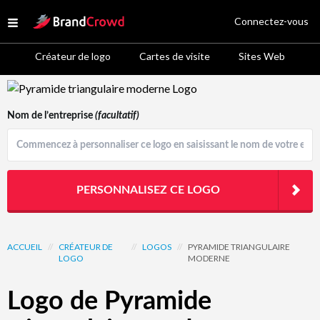
Site Logo
Connectez-vous
Open menu
Créateur de logo
Cartes de visite
Sites Web
Logo Template Preview
Nom de l’entreprise
(facultatif)
PERSONNALISEZ CE LOGO
ACCUEIL
//
CRÉATEUR DE
//
LOGOS
//
PYRAMIDE TRIANGULAIRE
LOGO
MODERNE
Logo de Pyramide