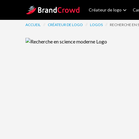
Site Logo
Créateur de logo
Car
ACCUEIL
//
CRÉATEUR DE LOGO
//
LOGOS
//
RECHERCHE EN 