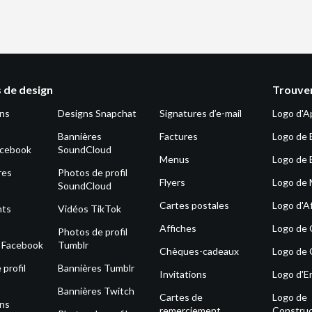
 de design
Trouver
ons
Designs Snapchat
Signatures d’e-mail
Logo d'A
Bannières
Factures
Logo de 
acebook
SoundCloud
Menus
Logo de 
res
Photos de profil
Flyers
Logo de
SoundCloud
Cartes postales
Logo d'Af
nts
Vidéos TikTok
Affiches
Logo de
Photos de profil
s Facebook
Tumblr
Chèques-cadeaux
Logo de 
profil
Bannières Tumblr
Invitations
Logo d'E
Bannières Twitch
Cartes de
Logo de
ons
remerciement
Construc