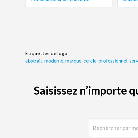
Étiquettes de logo
abstrait
,
moderne
,
marque
,
cercle
,
professionnel
,
serv
Saisissez n’importe 
Rechercher par mot-clé 