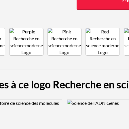
PE
res à ce logo Recherche en s
view Image
Logo Preview Image