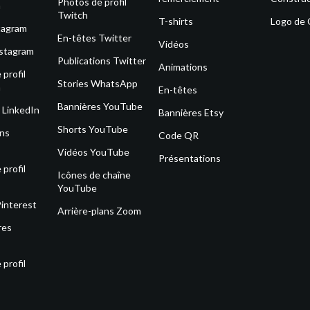
Photos de profil
m
Twitch
T-shirts
Logo de
tagram
En-têtes Twitter
Vidéos
nstagram
Publications Twitter
Animations
profil
Stories WhatsApp
m
En-têtes
Bannières YouTube
 LinkedIn
Bannières Etsy
Shorts YouTube
ons
Code QR
Vidéos YouTube
Présentations
profil
Icônes de chaîne
YouTube
Pinterest
Arrière-plans Zoom
res
profil