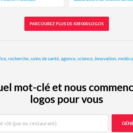
PARCOUREZ PLUS DE 438 000 LOGOS
ice
,
recherche
,
soins de santé
,
agence
,
science
,
innovation
,
molécu
quel mot-clé et nous commenc
logos pour vous
(par ex. restaurant)
GÉN