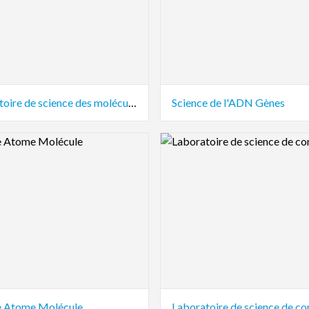
Laboratoire de science des molécules
Science de l'ADN Gènes
view Image
Logo Preview Image
e Atome Molécule
Laboratoire de science de c