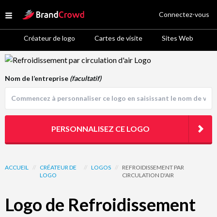
Site Logo
Connectez-vous
Open menu
Créateur de logo
Cartes de visite
Sites Web
Logo Template Preview
Nom de l’entreprise
(facultatif)
PERSONNALISEZ CE LOGO
ACCUEIL
//
CRÉATEUR DE
//
LOGOS
//
REFROIDISSEMENT PAR
LOGO
CIRCULATION D'AIR
Logo de Refroidissement