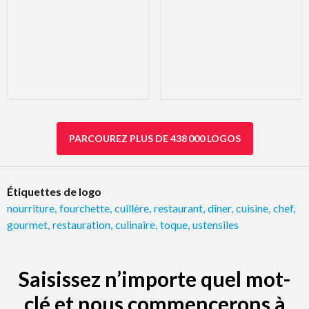
PARCOUREZ PLUS DE 438 000 LOGOS
Étiquettes de logo
nourriture
,
fourchette
,
cuillère
,
restaurant
,
dîner
,
cuisine
,
chef
,
gourmet
,
restauration
,
culinaire
,
toque
,
ustensiles
Saisissez n’importe quel mot-
clé et nous commencerons à