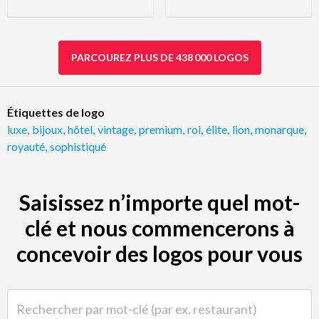
PARCOUREZ PLUS DE 438 000 LOGOS
Étiquettes de logo
luxe
,
bijoux
,
hôtel
,
vintage
,
premium
,
roi
,
élite
,
lion
,
monarque
,
royauté
,
sophistiqué
Saisissez n’importe quel mot-
clé et nous commencerons à
concevoir des logos pour vous
Rechercher par mot-clé (par ex. restaurant)