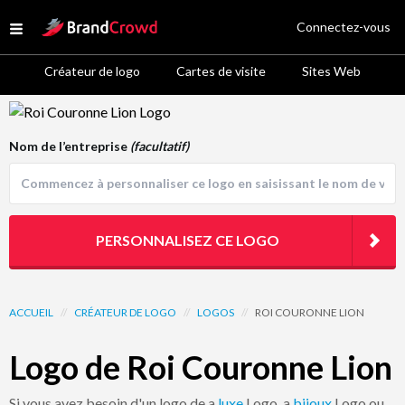
Site Logo
Connectez-vous
Open menu
Créateur de logo
Cartes de visite
Sites Web
Logo Template Preview
Nom de l’entreprise
(facultatif)
PERSONNALISEZ CE LOGO
ACCUEIL
//
CRÉATEUR DE LOGO
//
LOGOS
//
ROI COURONNE LION
Logo de Roi Couronne Lion
Si vous avez besoin d'un logo de a
luxe
Logo, a
bijoux
Logo ou