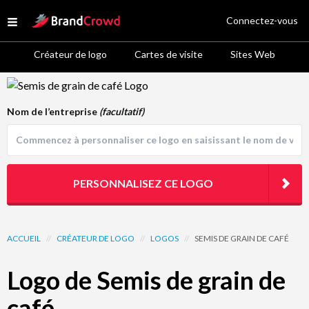
Site Logo
Connectez-vous
Open menu
Créateur de logo
Cartes de visite
Sites Web
Logo Template Preview
Nom de l’entreprise
(facultatif)
PERSONNALISEZ CE LOGO
ACCUEIL
//
CRÉATEUR DE LOGO
//
LOGOS
//
SEMIS DE GRAIN DE CAFÉ
Logo de Semis de grain de
café