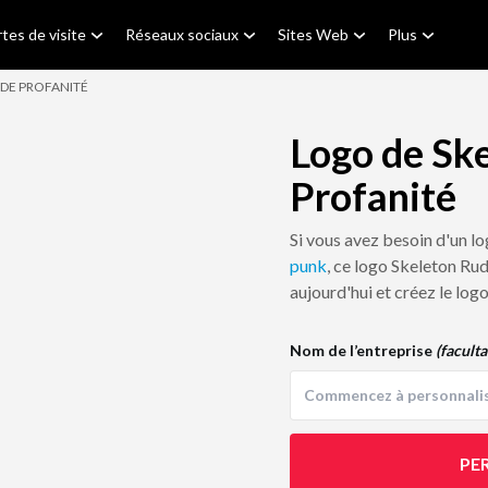
tes de visite
Réseaux sociaux
Sites Web
Plus
 DE PROFANITÉ
Logo de Sk
Profanité
Si vous avez besoin d'un l
punk
, ce logo Skeleton Rud
aujourd'hui et créez le log
Nom de l’entreprise
(faculta
PE