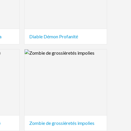
a
Diable Démon Profanité
Logo Preview Image
é
Zombie de grossièretés impolies