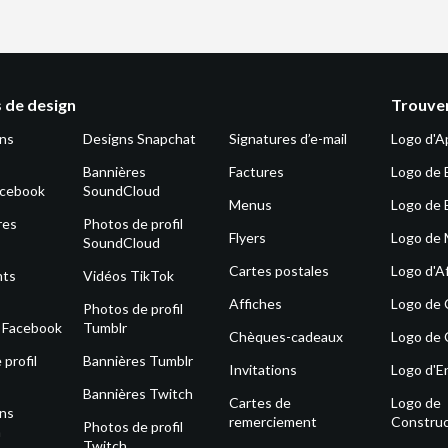
 de design
Trouver
ons
Designs Snapchat
Signatures d’e-mail
Logo d'A
Bannières
Factures
Logo de 
acebook
SoundCloud
Menus
Logo de 
res
Photos de profil
Flyers
Logo de
SoundCloud
Cartes postales
Logo d'Af
nts
Vidéos TikTok
Affiches
Logo de
Photos de profil
s Facebook
Tumblr
Chèques-cadeaux
Logo de 
profil
Bannières Tumblr
Invitations
Logo d'E
Bannières Twitch
Cartes de
Logo de
ons
remerciement
Construc
Photos de profil
m
Twitch