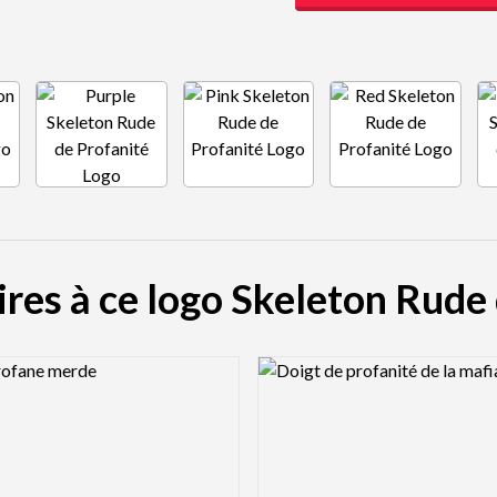
ires à ce logo Skeleton Rude
view Image
Logo Preview Image