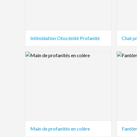
Intimidation Obscénité Profanité
Chat p
Logo Preview Image
Logo Pre
Main de profanités en colère