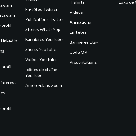
T-shirts
Logo de
tagram
En-têtes Twitter
Vidéos
nstagram
Publications Twitter
Animations
profil
Stories WhatsApp
m
En-têtes
Bannières YouTube
 LinkedIn
Bannières Etsy
Shorts YouTube
ons
Code QR
Vidéos YouTube
Présentations
profil
Icônes de chaîne
YouTube
Pinterest
Arrière-plans Zoom
res
profil