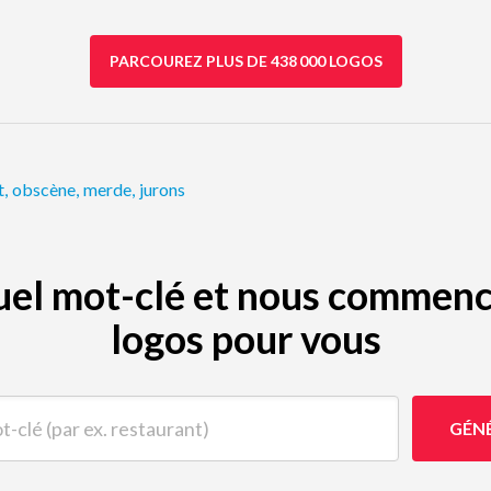
PARCOUREZ PLUS DE 438 000 LOGOS
t
,
obscène
,
merde
,
jurons
quel mot-clé et nous commenc
logos pour vous
(par ex. restaurant)
GÉN