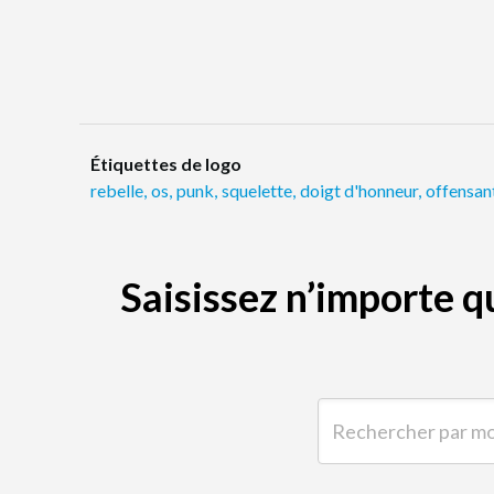
Étiquettes de logo
rebelle
,
os
,
punk
,
squelette
,
doigt d'honneur
,
offensan
Saisissez n’importe 
Rechercher par mot-clé 