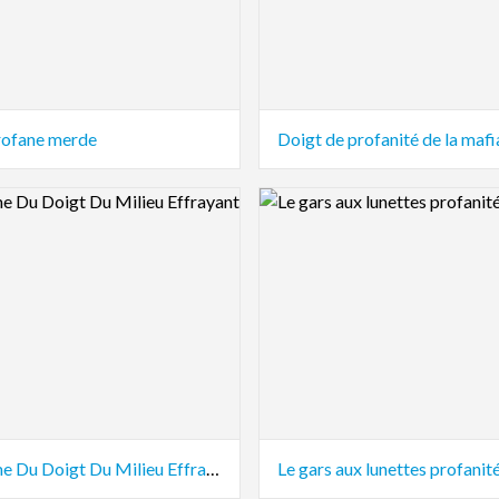
rofane merde
Doigt de profanité de la mafi
view Image
Logo Preview Image
Fantôme Du Doigt Du Milieu Effrayant
Le gars aux lunettes profanit