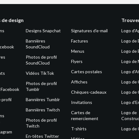
 de design
Trouver
ons
Designs Snapchat
Signatures d’e-mail
Logo d'A
Bannières
Factures
Logo de 
acebook
SoundCloud
Menus
Logo de 
res
Photos de profil
Flyers
Logo de
SoundCloud
Cartes postales
Logo d'Af
nts
Vidéos TikTok
Affiches
Logo de
Photos de profil
s Facebook
Tumblr
Chèques-cadeaux
Logo de 
profil
Bannières Tumblr
Invitations
Logo d'E
Bannières Twitch
Cartes de
Logo de
ons
remerciement
Construc
Photos de profil
m
Twitch
T-shirts
Logo de
tagram
En-têtes Twitter
Vidéos