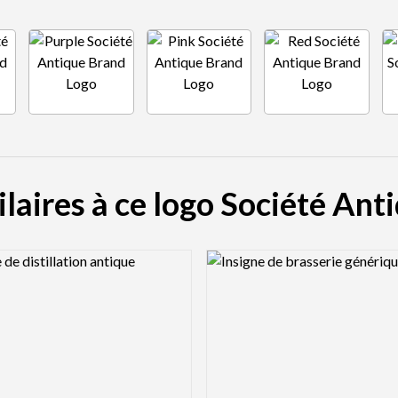
ilaires à ce logo Société Ant
view Image
Logo Preview Image