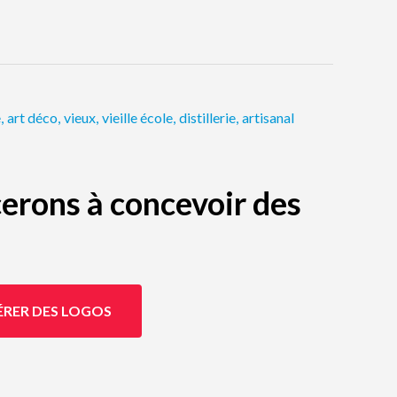
e
,
art déco
,
vieux
,
vieille école
,
distillerie
,
artisanal
erons à concevoir des
ÉRER DES LOGOS