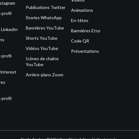
nstagram
Publications Twitter
Animations
profil
Stories WhatsApp
m
En-têtes
Bannières YouTube
 LinkedIn
Bannières Etsy
Shorts YouTube
ons
Code QR
Vidéos YouTube
Présentations
profil
Icônes de chaîne
YouTube
Pinterest
Arrière-plans Zoom
res
profil