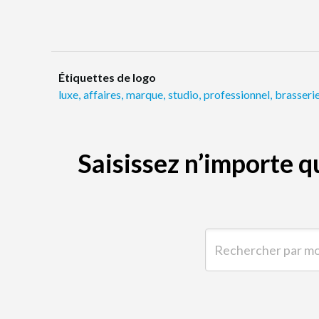
Étiquettes de logo
luxe
,
affaires
,
marque
,
studio
,
professionnel
,
brasseri
Saisissez n’importe 
Rechercher par mot-clé 