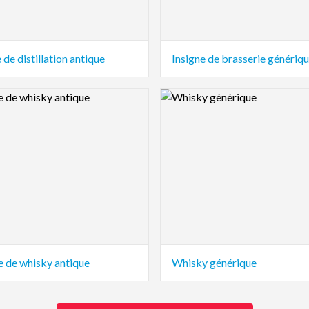
de distillation antique
Insigne de brasserie génériq
view Image
Logo Preview Image
 de whisky antique
Whisky générique