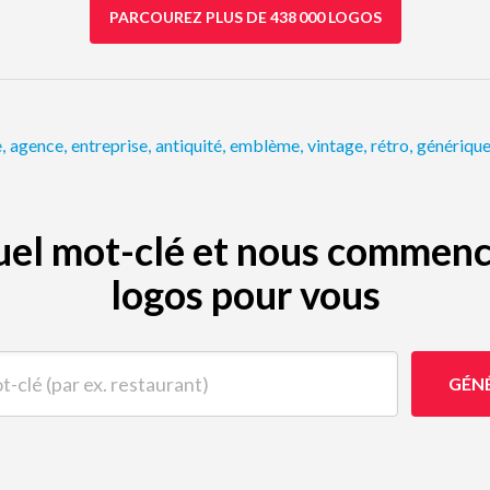
PARCOUREZ PLUS DE 438 000 LOGOS
e
,
agence
,
entreprise
,
antiquité
,
emblème
,
vintage
,
rétro
,
génériqu
quel mot-clé et nous commenc
logos pour vous
(par ex. restaurant)
GÉN